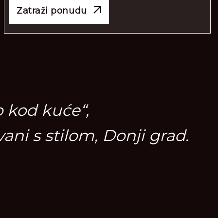
Zatraži ponudu
o kod kuće“,
vani s stilom, Donji grad.