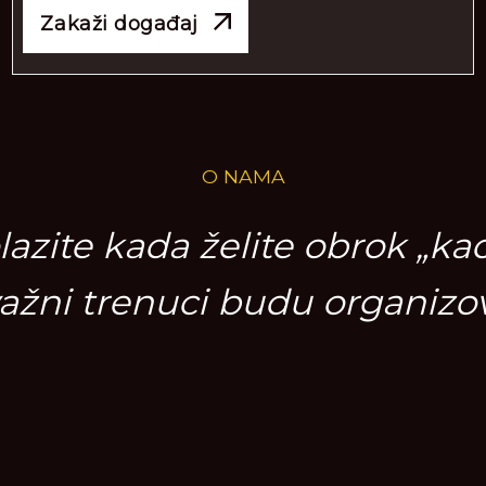
Zakaži događaj
O NAMA
azite kada želite obrok „ka
 važni trenuci budu organizo