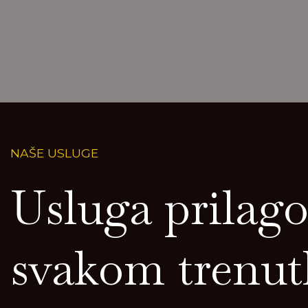
NAŠE USLUGE
Usluga prilag
svakom trenu