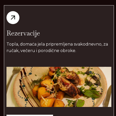
Rezervacije
Topla, domaća jela pripremljena svakodnevno, za
ručak, večeru i porodične obroke.