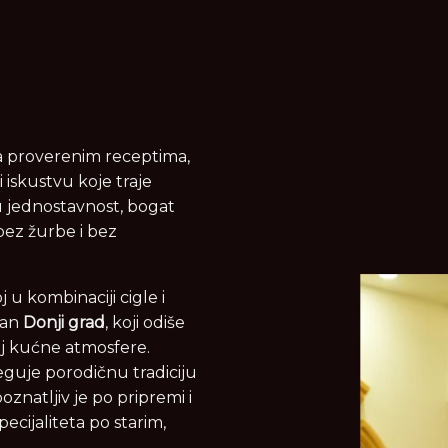
a proverenim receptima,
i iskustvu koje traje
 jednostavnost, bogat
bez žurbe i bez
j u kombinaciji cigle i
ran
Donji grad
, koji odiše
aj kućne atmosfere.
guje porodičnu tradiciju
znatljiv je po pripremi i
ecijaliteta po starim,
.