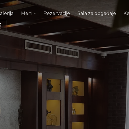
alerija
Meni
Rezervacije
Sala za događaje
Ke
3