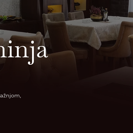
inja
pažnjom,