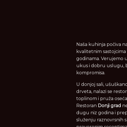
Naša kuhinja počiva n
kvalitetnim sastojcima 
godinama. Verujemo u
ukus i dobru uslugu, 
kompromisa.
U donjoj sali, ušuškano
drveta, nalazi se resto
toplinom i pruža oseć
Restoran
Donji grad
ne
dugu niz godina i prepo
služenju raznovrsnih sp
proverenim receptima