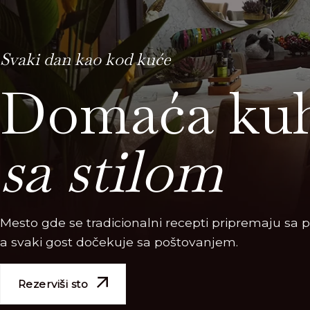
Svaki dan kao kod kuće
Domaća kuh
sa stilom
Mesto gde se tradicionalni recepti pripremaju sa 
a svaki gost dočekuje sa poštovanjem.
Rezerviši sto