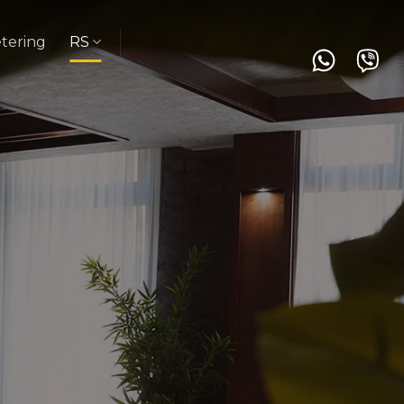
tering
RS