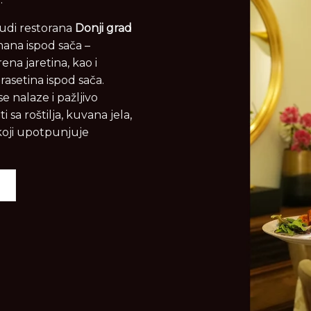
udi restorana
Donji grad
ana ispod sača –
rena jaretina, kao i
rasetina ispod sača.
e nalaze i pažljivo
i sa roštilja, kuvana jela,
 koji upotpunjuje