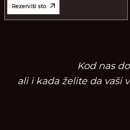
Rezerviši sto
Kod nas dol
ali i kada želite da vaši