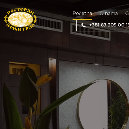
Preskoči
na
Početna
O nama
G
sadržaj
+381 69 305 00 1