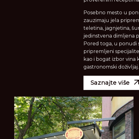
Posebno mesto u pon
zauzimaju jela priprem
teletina, jagnjetina, šu
jedinstvena dimljena p
Pored toga, u ponudi s
pripremljeni specijalitet
kao i bogat izbor vina
gastronomski doživljaj.
Saznajte više