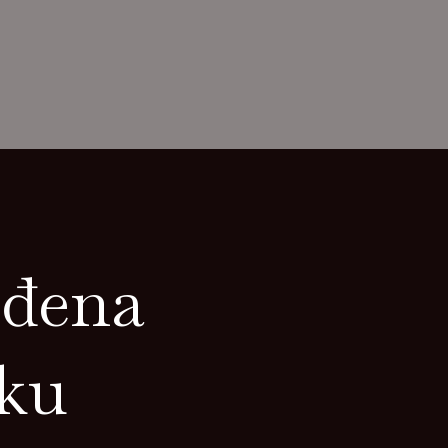
ođena
tku