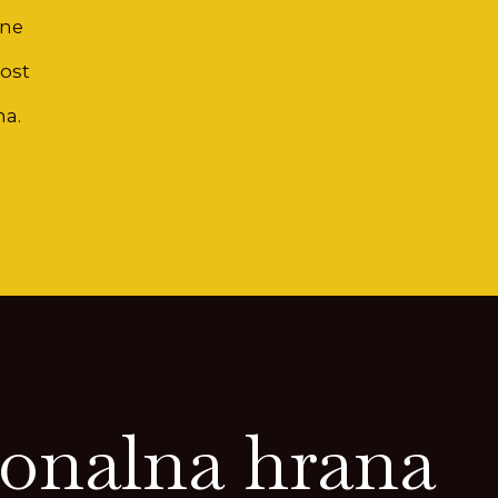
pne
ost
na.
onalna hrana