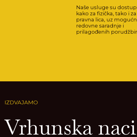
Naše usluge su dostu
kako za fizička, tako i za
pravna lica, uz mogućn
redovne saradnje i
prilagođenih porudžbi
IZDVAJAMO
Vrhunska naci