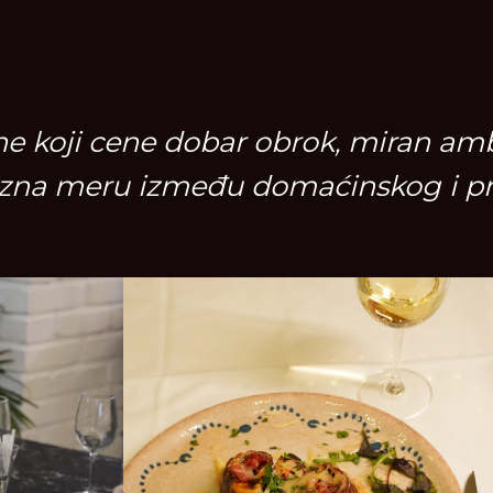
ne koji cene dobar obrok, miran amb
a zna meru između domaćinskog i pr