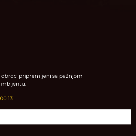
i obroci pripremljeni sa pažnjom
ambijentu.
 00 13