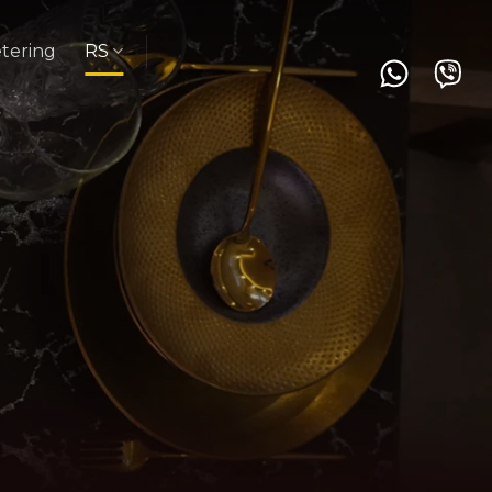
tering
RS