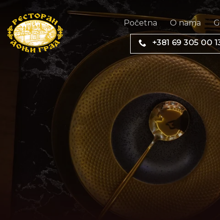
Preskoči
na
Početna
O nama
G
sadržaj
+381 69 305 00 1