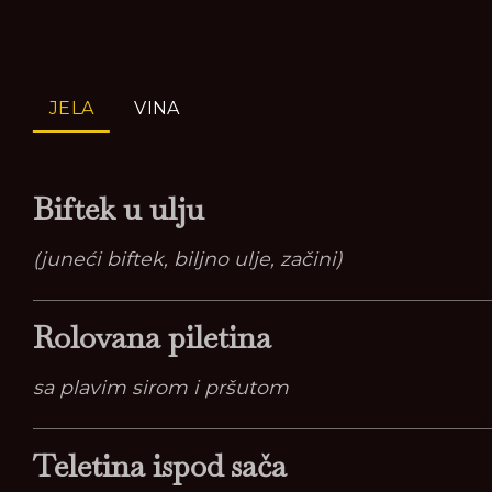
JELA
VINA
Biftek u ulju
(juneći biftek, biljno ulje, začini)
Rolovana piletina
sa plavim sirom i pršutom
Teletina ispod sača