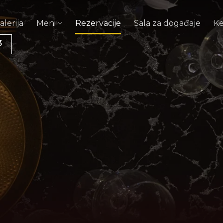
alerija
Meni
Rezervacije
Sala za događaje
Ke
3