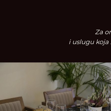
Za o
i uslugu koj