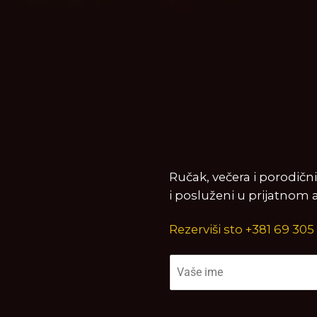
Ručak, večera i porodičn
i posluženi u prijatnom 
Rezerviši sto +381 69 305