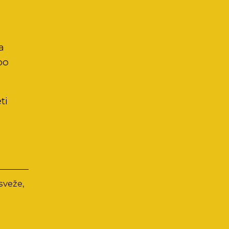
a
po
ti
sveže,